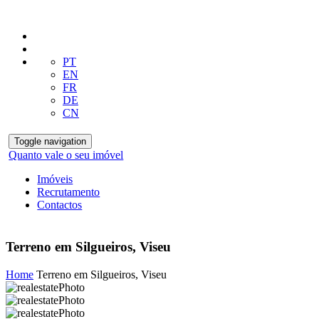
PT
EN
FR
DE
CN
Toggle navigation
Quanto vale o seu imóvel
Imóveis
Recrutamento
Contactos
Terreno em Silgueiros, Viseu
Home
Terreno em Silgueiros, Viseu