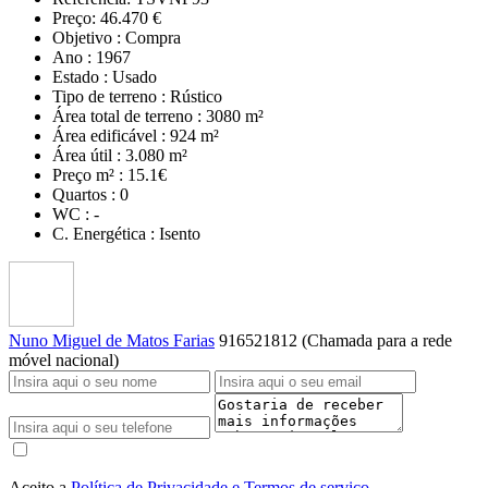
Preço:
46.470 €
Objetivo :
Compra
Ano :
1967
Estado :
Usado
Tipo de terreno :
Rústico
Área total de terreno :
3080 m²
Área edificável :
924 m²
Área útil :
3.080 m²
Preço m² :
15.1€
Quartos :
0
WC :
-
C. Energética :
Isento
Nuno Miguel de Matos Farias
916521812 (Chamada para a rede
móvel nacional)
Aceito a
Política de Privacidade e Termos de serviço