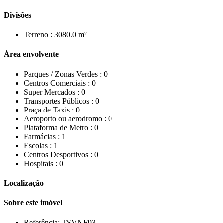
Divisões
Terreno :
3080.0 m²
Área envolvente
Parques / Zonas Verdes :
0
Centros Comerciais :
0
Super Mercados :
0
Transportes Públicos :
0
Praça de Taxis :
0
Aeroporto ou aerodromo :
0
Plataforma de Metro :
0
Farmácias :
1
Escolas :
1
Centros Desportivos :
0
Hospitais :
0
Localização
Sobre este imóvel
Referência:
TSVNF93